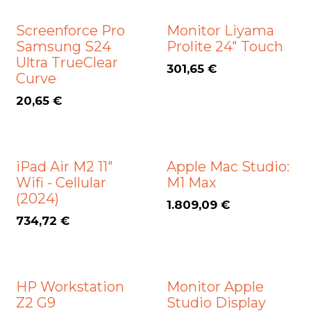
Screenforce Pro
Monitor Liyama
Samsung S24
Prolite 24" Touch
Ultra TrueClear
301,65
€
Curve
20,65
€
iPad Air M2 11"
Apple Mac Studio:
Wifi - Cellular
M1 Max
(2024)
1.809,09
€
734,72
€
HP Workstation
Monitor Apple
Z2 G9
Studio Display