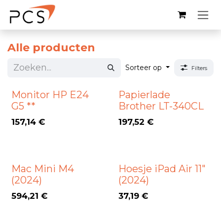
Overslaan naar inhoud
Alle producten
Sorteer op
Filters
Monitor HP E24
Papierlade
G5 **
Brother LT-340CL
157,14
€
197,52
€
Mac Mini M4
Hoesje iPad Air 11"
(2024)
(2024)
594,21
€
37,19
€