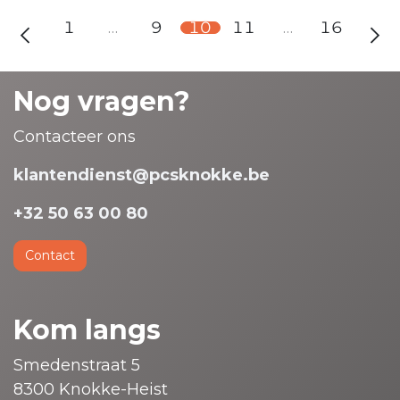
1
…
9
10
11
…
16
Nog vragen?
Contacteer ons
klantendienst@pcsknokke.be
+32 50 63 00 80
Contact
Kom langs
Smedenstraat 5
8300 Knokke-Heist