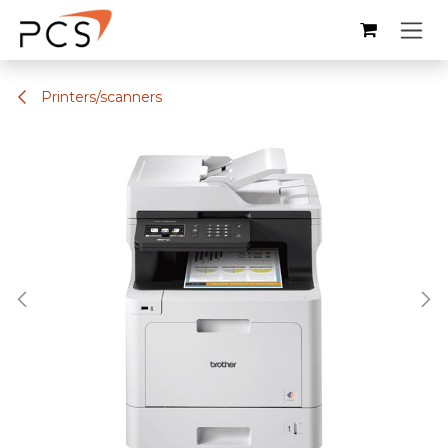
Overslaan naar inhoud
Printers/scanners