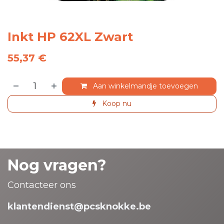
Inkt HP 62XL Zwart
55,37
€
Aan winkelmandje toevoegen
Koop nu
Nog vragen?
Contacteer ons
klantendienst@pcsknokke.be