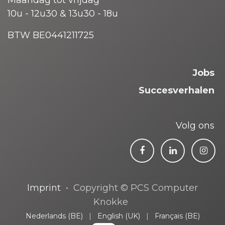
Maandag tot vrijdag
10u - 12u30 & 13u30 - 18u
BTW BE0441211725
Jobs
Succesverhalen
Volg ons
Imprint
• Copyright © PCS Computer
Knokke
Nederlands (BE)
|
English (UK)
|
Français (BE)