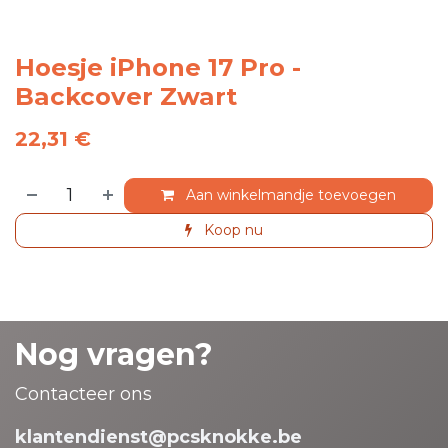
Hoesje iPhone 17 Pro -
Backcover Zwart
22,31
€
Aan winkelmandje toevoegen
Koop nu
Nog vragen?
Contacteer ons
klantendienst@pcsknokke.be