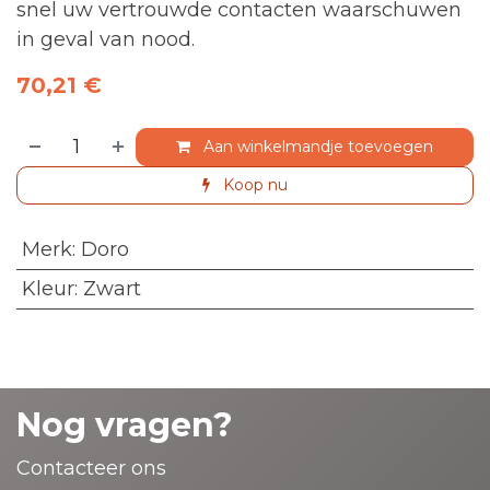
snel uw vertrouwde contacten waarschuwen
in geval van nood.
70,21
€
Aan winkelmandje toevoegen
Koop nu
Merk
:
Doro
Kleur
:
Zwart
Nog vragen?
Contacteer ons