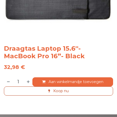
Draagtas Laptop 15.6''-
MacBook Pro 16”- Black
32,98
€
Aan winkelmandje toevoegen
Koop nu