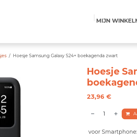
MIJN WINKE
Shop
Vacatures
Contact
jes
Hoesje Samsung Galaxy S24+ boekagenda zwart
Hoesje Sa
boekagen
23,96
€
A
voor Smartphone