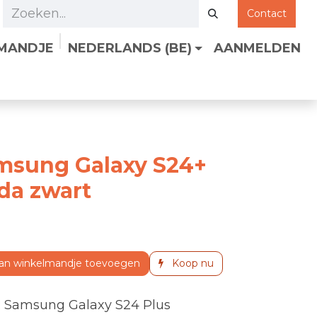
Contact
LMANDJE
NEDERLANDS (BE)
AANMELDEN
msung Galaxy S24+
da zwart
an winkelmandje toevoegen
Koop nu
:
Samsung Galaxy S24 Plus