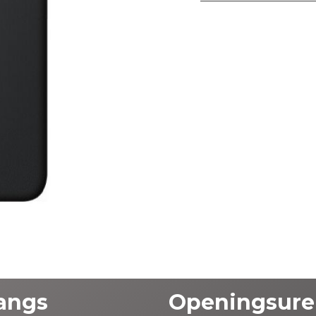
angs
Openingsure