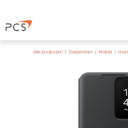
Overslaan naar inhoud
Home
Afspraak
Ons bedrijf
Alle producten
Toebehoren
Mobiel
Hoes