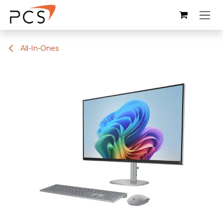
Overslaan naar inhoud
All-In-Ones