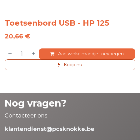
Toetsenbord USB - HP 125
20,66
€
Aan winkelmandje toevoegen
Koop nu
Nog vragen?
Contacteer ons
klantendienst@pcsknokke.be