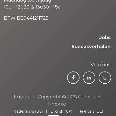
Maandag tot vrijdag
10u - 12u30 & 13u30 - 18u
BTW BE0441211725
Jobs
Succesverhalen
Volg ons
Imprint
• Copyright © PCS Computer
Knokke
Nederlands (BE)
|
English (UK)
|
Français (BE)