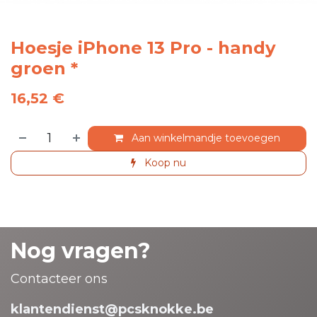
Hoesje iPhone 13 Pro - handy
groen *
16,52
€
Aan winkelmandje toevoegen
Koop nu
Nog vragen?
Contacteer ons
klantendienst@pcsknokke.be