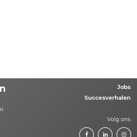
n
Jobs
Succesverhalen
8u
Volg ons