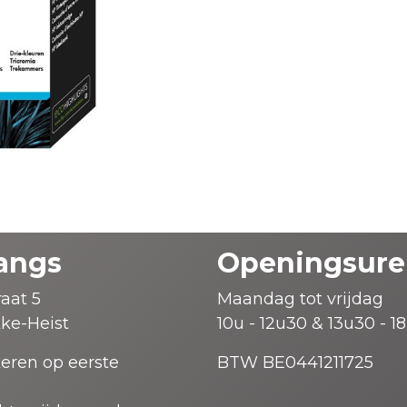
angs
Openingsure
aat 5
Maandag tot vrijdag
ke-Heist
10u - 12u30 & 13u30 - 1
keren op eerste
BTW BE0441211725