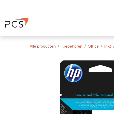
Overslaan naar inhoud
Home
Afspraak
Ons bedrijf
Alle producten
Toebehoren
Office
Inkt