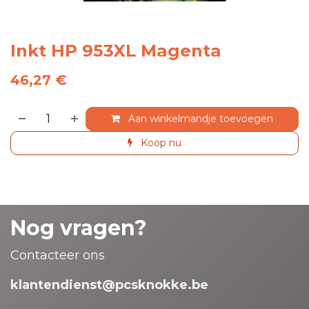
Inkt HP 953XL Magenta
46,27
€
Aan winkelmandje toevoegen
Koop nu
Nog vragen?
Contacteer ons
klantendienst@pcsknokke.be