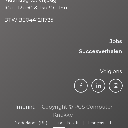
Maandag tot vrijdag
10u - 12u30 & 13u30 - 18u
BTW BE0441211725
Jobs
Succesverhalen
Volg ons
Imprint
• Copyright © PCS Computer
Knokke
Nederlands (BE)
|
English (UK)
|
Français (BE)