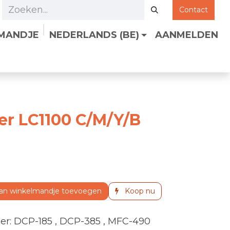
Contact
LMANDJE
NEDERLANDS (BE)
AANMELDEN
er LC1100 C/M/Y/B
an winkelmandje toevoegen
Koop nu
her
:
DCP-185
,
DCP-385
,
MFC-490