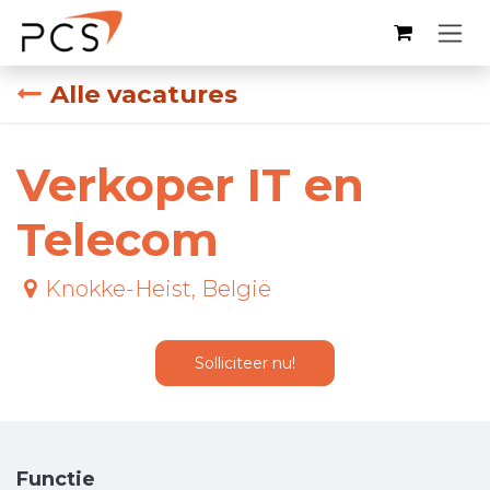
Overslaan naar inhoud
Alle vacatures
Verkoper IT en
Telecom
Knokke-Heist
,
België
Solliciteer nu!
Functie