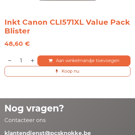
Inkt Canon CLI571XL Value Pack
Blister
48,60
€
Aan winkelmandje toevoegen
Koop nu
Nog vragen?
Contacteer ons
klantendienst@pcsknokke.be