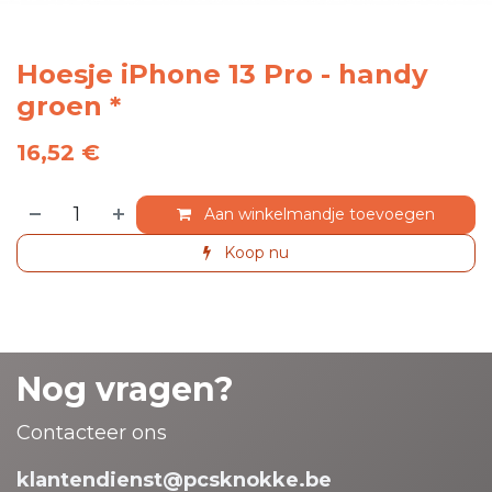
Hoesje iPhone 13 Pro - handy
groen *
16,52
€
Aan winkelmandje toevoegen
Koop nu
Nog vragen?
Contacteer ons
klantendienst@pcsknokke.be