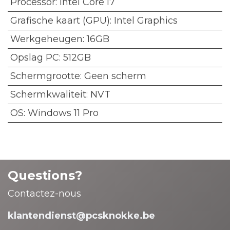
Processor
:
Intel Core i7
Grafische kaart (GPU)
:
Intel Graphics
Werkgeheugen
:
16GB
Opslag PC
:
512GB
Schermgrootte
:
Geen scherm
Schermkwaliteit
:
NVT
OS
:
Windows 11 Pro
Questions?
Contactez-nous
klantendienst@pcsknokke.be