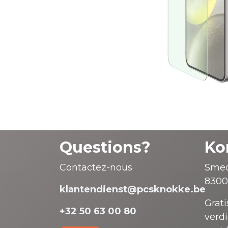
Questions?
Ko
Contactez-nous
Smed
8300
klantendienst@pcsknokke.be
Grati
+32 50 63 00 80
verd