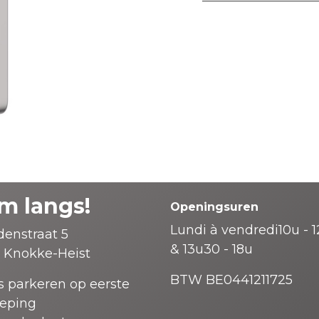
m langs!
Openingsuren
Lundi à vendredi10u - 
enstraat 5
& 13u30 - 18u
 Knokke-Heist
BTW BE0441211725
s parkeren op eerste
ieping