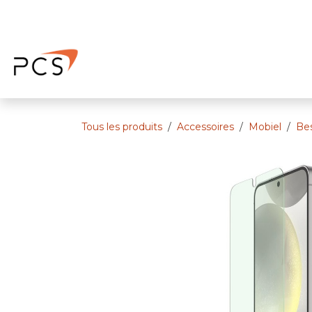
Se rendre au contenu
Page d'accueil
Rendez-vous
No
Tous les produits
Accessoires
Mobiel
Be