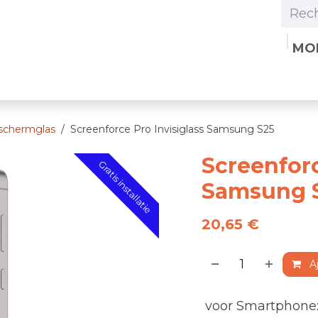
MO
tre organisation
Boutique
Postes
Contacte
schermglas
Screenforce Pro Invisiglass Samsung S25
Screenforc
Gratis installatie
Samsung 
20,65
€
Aj
voor Smartphone