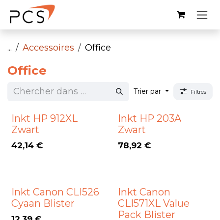
Se rendre au contenu
...
Accessoires
Office
Office
Trier par
Filtres
Inkt HP 912XL
Inkt HP 203A
Zwart
Zwart
42,14
€
78,92
€
Inkt Canon CLI526
Inkt Canon
Cyaan Blister
CLI571XL Value
Pack Blister
12,39
€