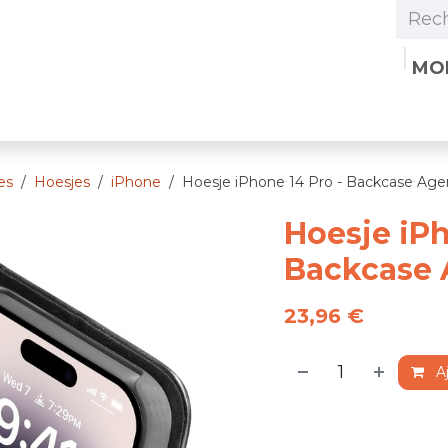
MO
tre organisation
Boutique
Postes
Contacte
es
Hoesjes
iPhone
Hoesje iPhone 14 Pro - Backcase Ag
Hoesje iPh
Backcase 
23,96
€
Aj