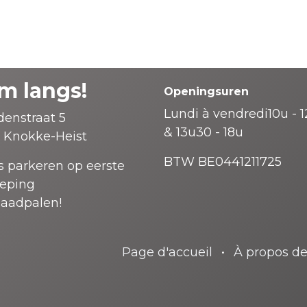
m langs!
Openingsuren
Lundi à vendredi10u - 
enstraat 5
& 13u30 - 18u
 Knokke-Heist
BTW BE0441211725
s parkeren op eerste
ieping
laadpalen!
Page d'accueil
•
À propos d