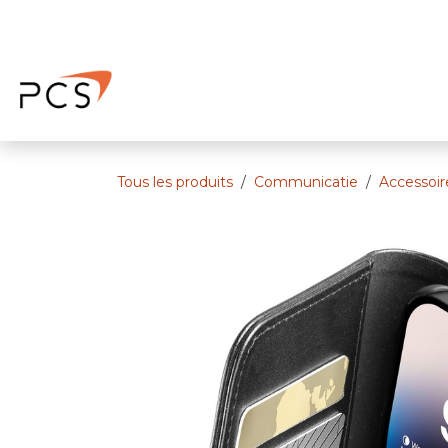
Se rendre au contenu
Page d'accueil
Rendez-vous
No
Tous les produits
Communicatie
Accessoir