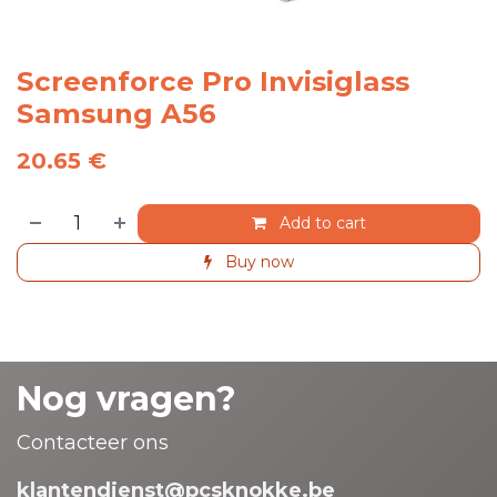
Screenforce Pro Invisiglass
Samsung A56
20.65
€
Add to cart
Buy now
Nog vragen?
Contacteer ons
klantendienst@pcsknokke.be