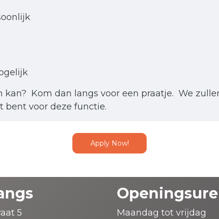
oonlijk
ogelijk
n kan? Kom dan langs voor een praatje. We zullen 
kt bent voor deze functie.
Apply Now!
angs
Openingsure
aat 5
Maandag tot vrijdag