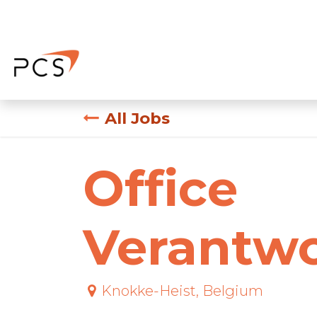
Skip to Content
Home
Appointment
Our comp
All Jobs
Office
Verantwo
Knokke-Heist
,
Belgium